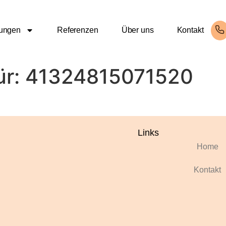
tungen
Referenzen
Über uns
Kontakt
ür:
41324815071520
Links
Home
Kontakt