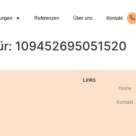
tungen
Referenzen
Über uns
Kontakt
ür:
109452695051520
Links
Home
Kontakt