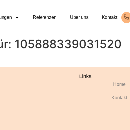
tungen
Referenzen
Über uns
Kontakt
ür:
105888339031520
Links
Home
Kontakt